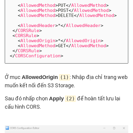
<
AllowedMethod
>
PUT
</
AllowedMethod
>
<
AllowedMethod
>
POST
</
AllowedMethod
>
<
AllowedMethod
>
DELETE
</
AllowedMethod
>
<
AllowedHeader
>
*
</
AllowedHeader
>
</
CORSRule
>
<
CORSRule
>
<
AllowedOrigin
>
*
</
AllowedOrigin
>
<
AllowedMethod
>
GET
</
AllowedMethod
>
</
CORSRule
>
</
CORSConfiguration
>
Ở mục
: Nhập địa chỉ trang web
AllowedOrigin
(1)
muốn kết nối đến S3 Storage.
Sau đó nhấp chọn
để hoàn tất lưu lại
Apply
(2)
cấu hình CORS.