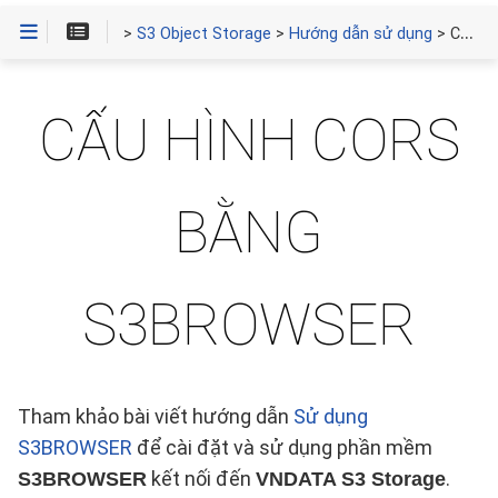
>
S3 Object Storage
>
Hướng dẫn sử dụng
> Cấu hình CORS bằng S3Browser
CẤU HÌNH CORS
BẰNG
S3BROWSER
Tham khảo bài viết hướng dẫn
Sử dụng
S3BROWSER
để cài đặt và sử dụng phần mềm
kết nối đến
.
S3BROWSER
VNDATA S3 Storage