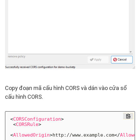
Copy đoạn mã cấu hình CORS và dán vào cửa sổ
cấu hình CORS.
<
CORSConfiguration
>
<
CORSRule
>
<
AllowedOrigin
>
http://www.example.com
</
Allowed