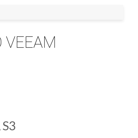
O VEEAM
 S3