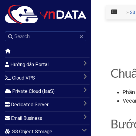
>
S3
Hướng dẫn Portal
Chuẩ
Cloud VPS
Private Cloud (IaaS)
Phầ
Veeam
Dedicated Server
Email Business
Bước
S3 Object Storage