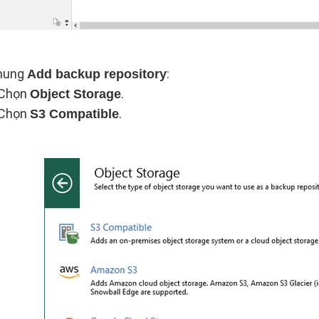
khung
:
Add backup repository
Chọn
.
Object Storage
Chọn
.
S3 Compatible