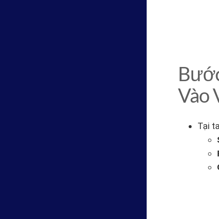
Bước
Vào 
Tại t