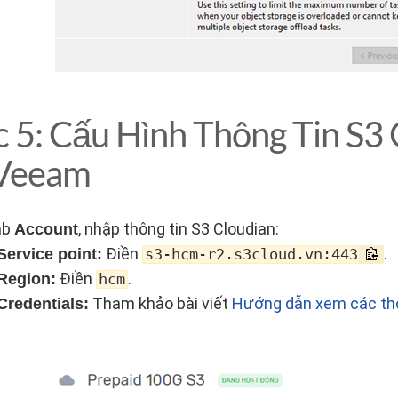
 5: Cấu Hình Thông Tin S
Veeam
ab
, nhập thông tin S3 Cloudian:
Account
Điền
.
Service point:
s3-hcm-r2.s3cloud.vn:443
Điền
.
Region:
hcm
Tham khảo bài viết
Hướng dẫn xem các thô
Credentials: