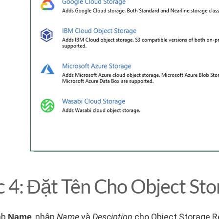
 4: Đặt Tên Cho Object Sto
ab
, nhập
Name
và
Desciption
cho Object Storage R
Name