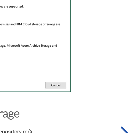
rage
epository mới.